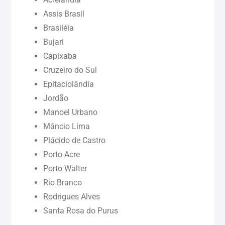
Maranhão (MA)
Assis Brasil
Brasiléia
Bujari
Pará (PA)
Capixaba
Cruzeiro do Sul
Paraíba (PB)
Epitaciolândia
Jordão
Pernambuco (PE)
Manoel Urbano
Mâncio Lima
Piauí (PI)
Plácido de Castro
Porto Acre
Rondônia (RO)
Porto Walter
Rio Branco
Rodrigues Alves
Roraima (RR)
Santa Rosa do Purus