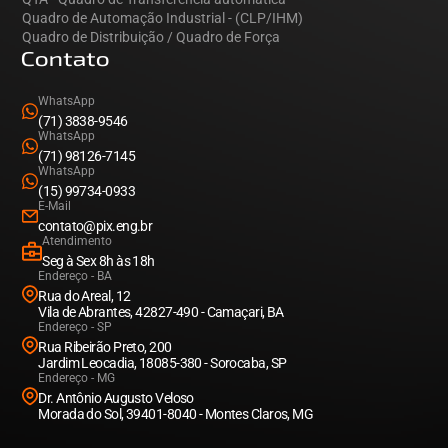
Quadro de Automação Industrial - (CLP/IHM)
Quadro de Distribuição / Quadro de Força
Contato
WhatsApp
(71) 3838-9546
WhatsApp
(71) 98126-7145
WhatsApp
(15) 99734-0933
E-Mail
contato@pix.eng.br
Atendimento
Seg à Sex 8h às 18h
Endereço - BA
Rua do Areal, 12
Vila de Abrantes, 42827-490 - Camaçari, BA
Endereço - SP
Rua Ribeirão Preto, 200
Jardim Leocadia, 18085-380 - Sorocaba, SP
Endereço - MG
Dr. Antônio Augusto Veloso
Morada do Sol, 39401-8040 - Montes Claros, MG