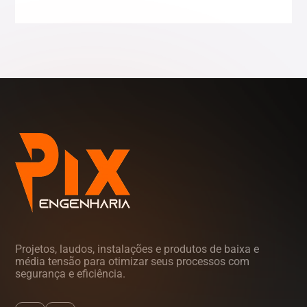
Sergipe (SE)
Tocantins (TO)
Projetos, laudos, instalações e produtos de baixa e
média tensão para otimizar seus processos com
segurança e eficiência.