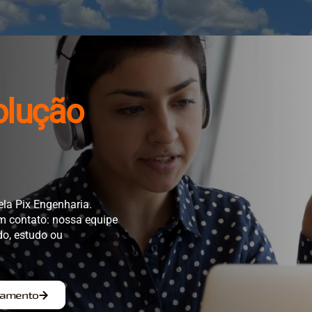
olução
ela Pix Engenharia.
em contato: nossa equipe
do, estudo ou
rçamento