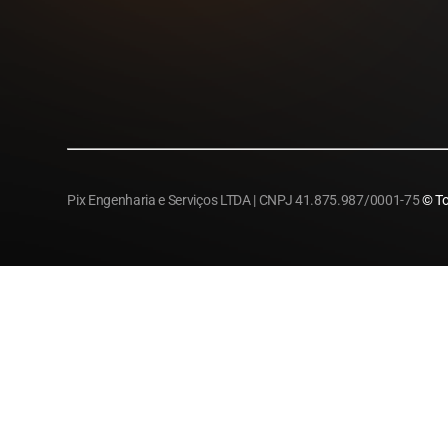
Pix Engenharia e Serviços LTDA | CNPJ 41.875.987/0001-75
© To