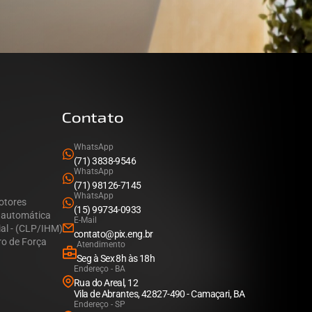
Contato
WhatsApp
(71) 3838-9546
WhatsApp
(71) 98126-7145
WhatsApp
otores
(15) 99734-0933
a automática
E-Mail
al - (CLP/IHM)
contato@pix.eng.br
ro de Força
Atendimento
Seg à Sex 8h às 18h
Endereço - BA
Rua do Areal, 12
Vila de Abrantes, 42827-490 - Camaçari, BA
Endereço - SP