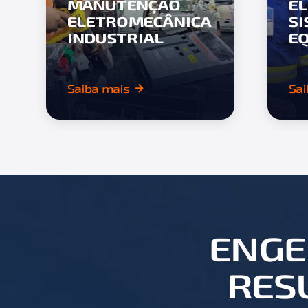
MANUTENÇÃO
E
ELETROMECÂNICA
S
INDUSTRIAL
E
Saiba mais
Sai
ENGE
RES