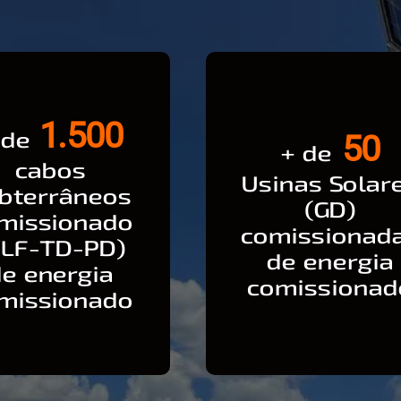
1.500
 de
50
+ de
cabos
Usinas Solar
bterrâneos
(GD)
missionado
comissionad
VLF-TD-PD)
de energia
de energia
comissionad
missionado