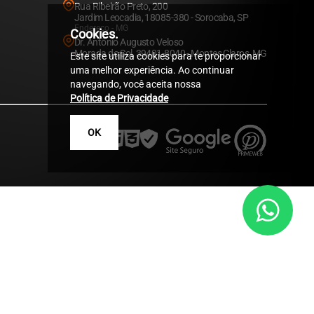
Rua Ribeirão Preto, 200
Jardim Leocadia, 18085-380 - Sorocaba, SP
Endereço - MG
Cookies.
Dr. Antônio Augusto Veloso
Morada do Sol, 39401-8040 - Montes Claros, MG
Este site utiliza cookies para te proporcionar
uma melhor experiência. Ao continuar
navegando, você aceita nossa
Política de Privacidade
OK