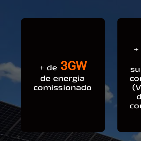
+
3
GW
+ de
su
de energia
co
comissionado
(
co