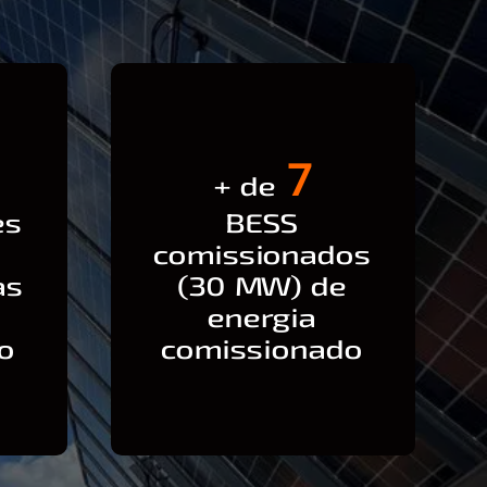
7
+ de
es
BESS
comissionados
as
(30 MW) de
energia
o
comissionado