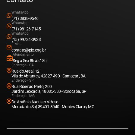
WhatsApp
(71) 3838-9546
WhatsApp
(71) 98126-7145
WhatsApp
(15) 99734-0933
E-Mail
contato@pix.eng.br
Atendimento
Seg à Sex 8h às 18h
Endereço - BA
Rua do Areal, 12
Vila de Abrantes, 42827-490 - Camaçari, BA
Endereço - SP
Rua Ribeirão Preto, 200
Jardim Leocadia, 18085-380 - Sorocaba, SP
Endereço - MG
Dr. Antônio Augusto Veloso
Morada do Sol, 39401-8040 - Montes Claros, MG