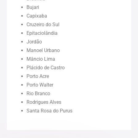
Bujari
Pará (PA)
Capixaba
Cruzeiro do Sul
Paraíba (PB)
Epitaciolândia
Jordão
Pernambuco (PE)
Manoel Urbano
Mâncio Lima
Piauí (PI)
Plácido de Castro
Porto Acre
Rondônia (RO)
Porto Walter
Rio Branco
Rodrigues Alves
Roraima (RR)
Santa Rosa do Purus
Sergipe (SE)