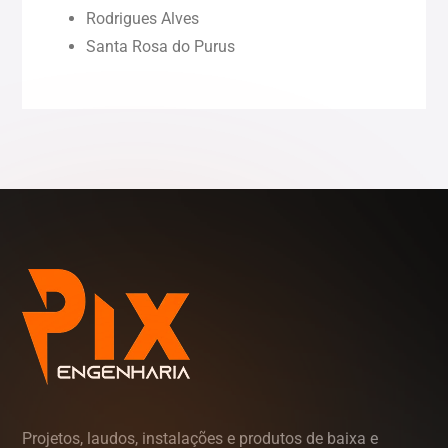
Rodrigues Alves
Roraima (RR)
Santa Rosa do Purus
Sergipe (SE)
Tocantins (TO)
Projetos, laudos, instalações e produtos de baixa e