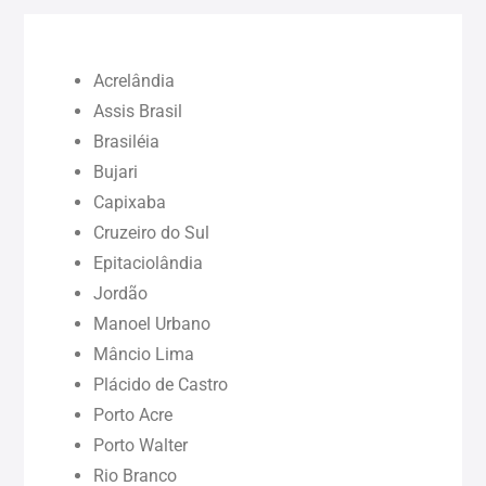
Ceará (CE)
Acrelândia
Maranhão (MA)
Assis Brasil
Brasiléia
Bujari
Pará (PA)
Capixaba
Cruzeiro do Sul
Paraíba (PB)
Epitaciolândia
Jordão
Pernambuco (PE)
Manoel Urbano
Mâncio Lima
Piauí (PI)
Plácido de Castro
Porto Acre
Rondônia (RO)
Porto Walter
Rio Branco