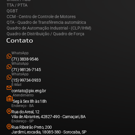
TTA / PTTA
QGBT
CCM - Centro de Controle de Motores
QTA - Quadro de Transfêrencia automática
Quadro de Automação Industrial - (CLP/IHM)
Quadro de Distribuição / Quadro de Força
Contato
WhatsApp
(71) 3838-9546
WhatsApp
(71) 98126-7145
WhatsApp
(15) 99734-0933
E-Mail
contato@pix.eng.br
Atendimento
Seg à Sex 8h às 18h
Endereço - BA
Rua do Areal, 12
Vila de Abrantes, 42827-490 - Camaçari, BA
Endereço - SP
Rua Ribeirão Preto, 200
Jardim Leocadia, 18085-380 - Sorocaba, SP