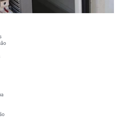
s
são
s
ua
ção