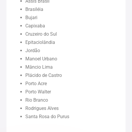
Maranhão (MA)
Assis Brasil
Brasiléia
Bujari
Pará (PA)
Capixaba
Cruzeiro do Sul
Paraíba (PB)
Epitaciolândia
Jordão
Pernambuco (PE)
Manoel Urbano
Mâncio Lima
Piauí (PI)
Plácido de Castro
Porto Acre
Rondônia (RO)
Porto Walter
Rio Branco
Rodrigues Alves
Roraima (RR)
Santa Rosa do Purus
Sergipe (SE)