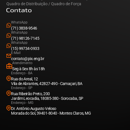
Quadro de Distribuição / Quadro de Força
Contato
WhatsApp
(71) 3838-9546
WhatsApp
(71) 98126-7145
WhatsApp
(15) 99734-0933
E-Mail
contato@pix.eng.br
Atendimento
Seg à Sex 8h às 18h
Endereço - BA
Rua do Areal, 12
Vila de Abrantes, 42827-490 - Camaçari, BA
Endereço - SP
Rua Ribeirão Preto, 200
Jardim Leocadia, 18085-380 - Sorocaba, SP
Endereço - MG
Dr. Antônio Augusto Veloso
Morada do Sol, 39401-8040 - Montes Claros, MG