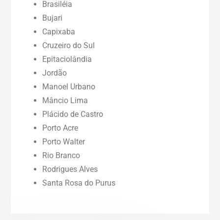
Brasiléia
Bujari
Pará (PA)
Capixaba
Cruzeiro do Sul
Paraíba (PB)
Epitaciolândia
Jordão
Pernambuco (PE)
Manoel Urbano
Mâncio Lima
Piauí (PI)
Plácido de Castro
Porto Acre
Rondônia (RO)
Porto Walter
Rio Branco
Rodrigues Alves
Roraima (RR)
Santa Rosa do Purus
Sergipe (SE)