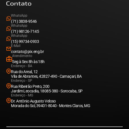
Contato
WhatsApp
(71) 3838-9546
WhatsApp
(71) 98126-7145
WhatsApp
(15) 99734-0933
E-Mail
contato@pix.eng.br
Atendimento
Seg à Sex 8h às 18h
Endereço - BA
Rua do Areal, 12
Vila de Abrantes, 42827-490 - Camaçari, BA
Endereço - SP
Rua Ribeirão Preto, 200
Jardim Leocadia, 18085-380 - Sorocaba, SP
Endereço - MG
Dr. Antônio Augusto Veloso
Morada do Sol, 39401-8040 - Montes Claros, MG