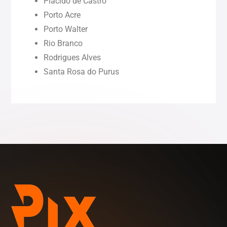
Plácido de Castro
Porto Acre
Rondônia (RO)
Porto Walter
Rio Branco
Rodrigues Alves
Roraima (RR)
Santa Rosa do Purus
Sergipe (SE)
Tocantins (TO)