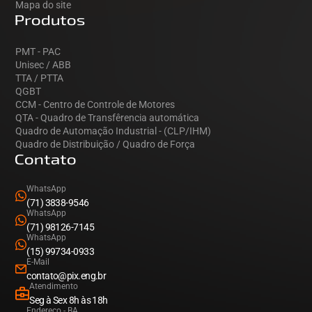
Mapa do site
Produtos
PMT - PAC
Unisec / ABB
TTA / PTTA
QGBT
CCM - Centro de Controle de Motores
QTA - Quadro de Transfêrencia automática
Quadro de Automação Industrial - (CLP/IHM)
Quadro de Distribuição / Quadro de Força
Contato
WhatsApp
(71) 3838-9546
WhatsApp
(71) 98126-7145
WhatsApp
(15) 99734-0933
E-Mail
contato@pix.eng.br
Atendimento
Seg à Sex 8h às 18h
Endereço - BA