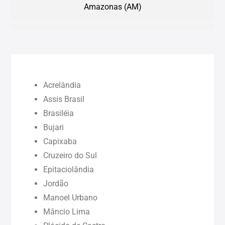
Amazonas (AM)
Bahia (BA)
Ceará (CE)
Acrelândia
Maranhão (MA)
Assis Brasil
Brasiléia
Bujari
Pará (PA)
Capixaba
Cruzeiro do Sul
Paraíba (PB)
Epitaciolândia
Jordão
Pernambuco (PE)
Manoel Urbano
Mâncio Lima
Piauí (PI)