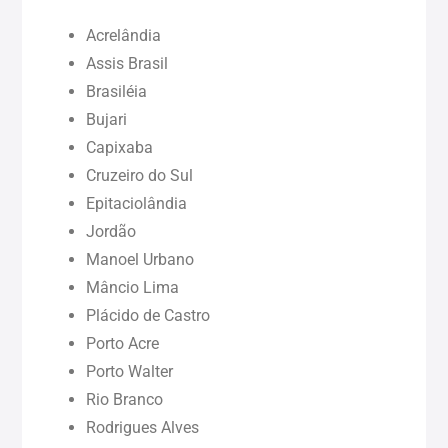
Ceará (CE)
Acrelândia
Maranhão (MA)
Assis Brasil
Brasiléia
Bujari
Pará (PA)
Capixaba
Cruzeiro do Sul
Paraíba (PB)
Epitaciolândia
Jordão
Pernambuco (PE)
Manoel Urbano
Mâncio Lima
Piauí (PI)
Plácido de Castro
Porto Acre
Rondônia (RO)
Porto Walter
Rio Branco
Rodrigues Alves
Roraima (RR)