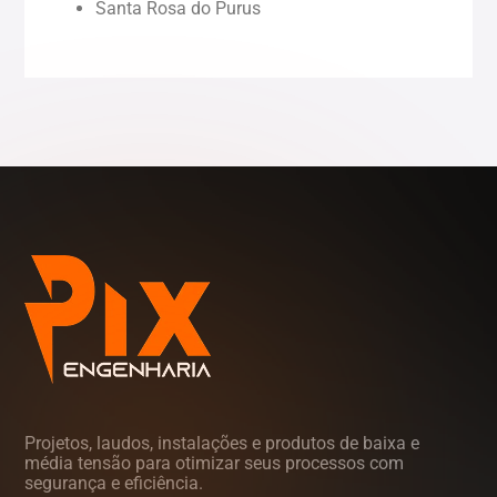
Santa Rosa do Purus
Sergipe (SE)
Tocantins (TO)
Projetos, laudos, instalações e produtos de baixa e
média tensão para otimizar seus processos com
segurança e eficiência.