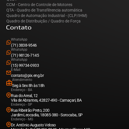
CCM - Centro de Controle de Motores
QTA - Quadro de Transfêrencia automática
Quadro de Automação Industrial - (CLP/IHM)
Quadro de Distribuição / Quadro de Força
Contato
WhatsApp
(71) 3838-9546
WhatsApp
(71) 98126-7145
WhatsApp
(15) 99734-0933
E-Mail
contato@pix.eng.br
Atendimento
Seg à Sex 8h às 18h
Endereço - BA
Rua do Areal, 12
Vila de Abrantes, 42827-490 - Camaçari, BA
Endereço - SP
Rua Ribeirão Preto, 200
Jardim Leocadia, 18085-380 - Sorocaba, SP
Endereço - MG
Dr. Antônio Augusto Veloso