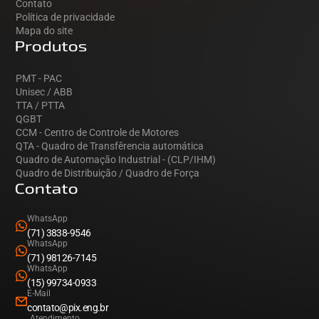
Contato
Política de privacidade
Mapa do site
Produtos
PMT - PAC
Unisec / ABB
TTA / PTTA
QGBT
CCM - Centro de Controle de Motores
QTA - Quadro de Transfêrencia automática
Quadro de Automação Industrial - (CLP/IHM)
Quadro de Distribuição / Quadro de Força
Contato
WhatsApp
(71) 3838-9546
WhatsApp
(71) 98126-7145
WhatsApp
(15) 99734-0933
E-Mail
contato@pix.eng.br
Atendimento