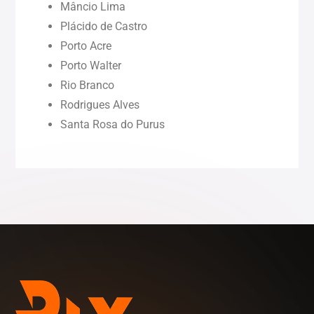
Mâncio Lima
Piauí (PI)
Plácido de Castro
Porto Acre
Rondônia (RO)
Porto Walter
Rio Branco
Rodrigues Alves
Roraima (RR)
Santa Rosa do Purus
Sergipe (SE)
Tocantins (TO)