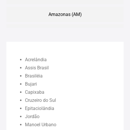
Amazonas (AM)
Bahia (BA)
Ceará (CE)
Acrelândia
Maranhão (MA)
Assis Brasil
Brasiléia
Bujari
Pará (PA)
Capixaba
Cruzeiro do Sul
Paraíba (PB)
Epitaciolândia
Jordão
Pernambuco (PE)
Manoel Urbano