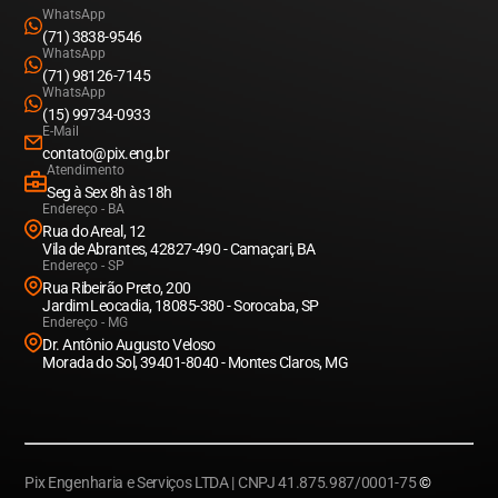
WhatsApp
(71) 3838-9546
WhatsApp
(71) 98126-7145
WhatsApp
(15) 99734-0933
E-Mail
contato@pix.eng.br
Atendimento
Seg à Sex 8h às 18h
Endereço - BA
Rua do Areal, 12
Vila de Abrantes, 42827-490 - Camaçari, BA
Endereço - SP
Rua Ribeirão Preto, 200
Jardim Leocadia, 18085-380 - Sorocaba, SP
Endereço - MG
Dr. Antônio Augusto Veloso
Morada do Sol, 39401-8040 - Montes Claros, MG
Pix Engenharia e Serviços LTDA | CNPJ 41.875.987/0001-75
©