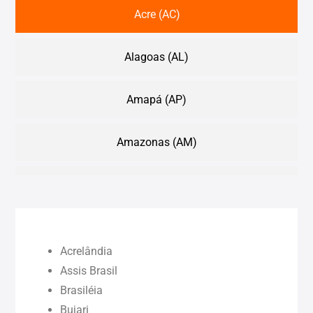
Acre (AC)
Alagoas (AL)
Amapá (AP)
Amazonas (AM)
Bahia (BA)
Ceará (CE)
Acrelândia
Maranhão (MA)
Assis Brasil
Brasiléia
Bujari
Pará (PA)