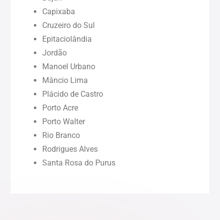
Capixaba
Cruzeiro do Sul
Paraíba (PB)
Epitaciolândia
Jordão
Pernambuco (PE)
Manoel Urbano
Mâncio Lima
Piauí (PI)
Plácido de Castro
Porto Acre
Rondônia (RO)
Porto Walter
Rio Branco
Rodrigues Alves
Roraima (RR)
Santa Rosa do Purus
Sergipe (SE)
Tocantins (TO)