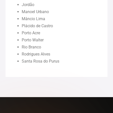
Jordão
Pernambuco (PE)
Manoel Urbano
Mâncio Lima
Piauí (PI)
Plácido de Castro
Porto Acre
Rondônia (RO)
Porto Walter
Rio Branco
Rodrigues Alves
Roraima (RR)
Santa Rosa do Purus
Sergipe (SE)
Tocantins (TO)