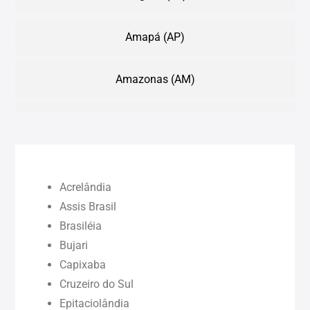
Amapá (AP)
Amazonas (AM)
Bahia (BA)
Ceará (CE)
Acrelândia
Maranhão (MA)
Assis Brasil
Brasiléia
Bujari
Pará (PA)
Capixaba
Cruzeiro do Sul
Paraíba (PB)
Epitaciolândia