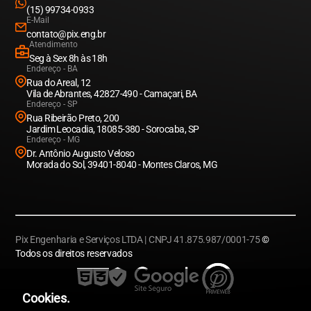
(15) 99734-0933
E-Mail
contato@pix.eng.br
Atendimento
Seg à Sex 8h às 18h
Endereço - BA
Rua do Areal, 12
Vila de Abrantes, 42827-490 - Camaçari, BA
Endereço - SP
Rua Ribeirão Preto, 200
Jardim Leocadia, 18085-380 - Sorocaba, SP
Endereço - MG
Dr. Antônio Augusto Veloso
Morada do Sol, 39401-8040 - Montes Claros, MG
Pix Engenharia e Serviços LTDA | CNPJ 41.875.987/0001-75
©
Todos os direitos reservados
Cookies.