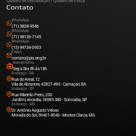
Quadro de Distribuição / Quadro de Força
Contato
WhatsApp
(71) 3838-9546
WhatsApp
(71) 98126-7145
WhatsApp
(15) 99734-0933
E-Mail
contato@pix.eng.br
Atendimento
Seg à Sex 8h às 18h
Endereço - BA
Rua do Areal, 12
Vila de Abrantes, 42827-490 - Camaçari, BA
Endereço - SP
Rua Ribeirão Preto, 200
Jardim Leocadia, 18085-380 - Sorocaba, SP
Endereço - MG
Dr. Antônio Augusto Veloso
Morada do Sol, 39401-8040 - Montes Claros, MG