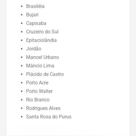
Brasiléia
Bujari
Pará (PA)
Capixaba
Cruzeiro do Sul
Paraíba (PB)
Epitaciolândia
Jordão
Pernambuco (PE)
Manoel Urbano
Mâncio Lima
Piauí (PI)
Plácido de Castro
Porto Acre
Rondônia (RO)
Porto Walter
Rio Branco
Rodrigues Alves
Roraima (RR)
Santa Rosa do Purus
Sergipe (SE)