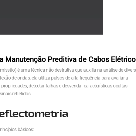
ra Manutenção Preditiva de Cabos Elétric
ssão) é uma técnica não destrutiva que auxilia na análise de diver
lexão de ondas, ela utiliza pulsos de alta frequência para avaliar a
 propriedades, detectar falhas e desvendar características ocultas
inais refletidos.
reflectometria
rincípios básicos: