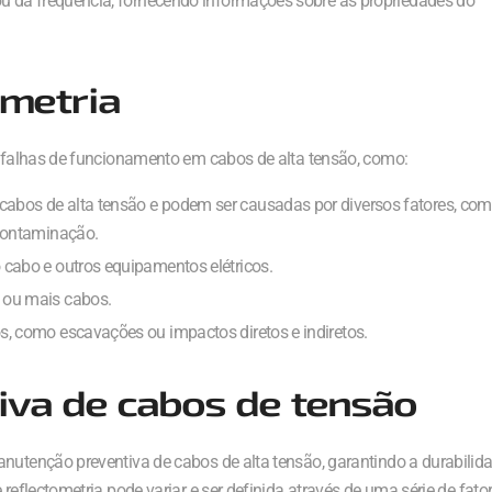
 ou da frequência, fornecendo informações sobre as propriedades do
ometria
as falhas de funcionamento em cabos de alta tensão, como:
bos de alta tensão e podem ser causadas por diversos fatores, co
 contaminação.
 cabo e outros equipamentos elétricos.
 ou mais cabos.
, como escavações ou impactos diretos e indiretos.
iva de cabos de tensão
anutenção preventiva de cabos de alta tensão, garantindo a durabilid
reflectometria pode variar e ser definida através de uma série de fator