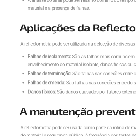
A análise do sinal pode ser feita no domínio do tempo
material e a presença de falhas.
Aplicações da Reflect
A reflectometria pode ser utilizada na detecção de divers
Falhas de isolamento:
São as falhas mais comuns em ca
envelhecimento do material isolante, danos físicos ou
Falhas de terminação:
São falhas nas conexões entre o
Falhas de emenda:
São falhas nas conexões entre dois
Danos físicos:
São danos causados por fatores externos
A manutenção prevent
A reflectometria pode ser usada como parte da rotina de m
do material e segurança pública. A frequência dos testes de 