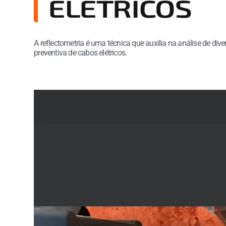
ELÉTRICOS
A reflectometria é uma técnica que auxilia na análise de di
preventiva de cabos elétricos.