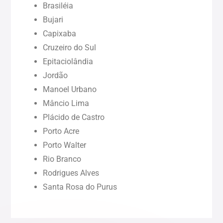
Brasiléia
Bujari
Pará (PA)
Capixaba
Cruzeiro do Sul
Paraíba (PB)
Epitaciolândia
Jordão
Pernambuco (PE)
Manoel Urbano
Mâncio Lima
Piauí (PI)
Plácido de Castro
Porto Acre
Rondônia (RO)
Porto Walter
Rio Branco
Rodrigues Alves
Roraima (RR)
Santa Rosa do Purus
Sergipe (SE)