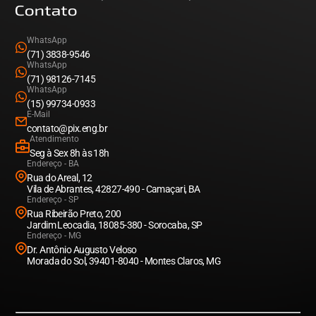
Contato
WhatsApp
(71) 3838-9546
WhatsApp
(71) 98126-7145
WhatsApp
(15) 99734-0933
E-Mail
contato@pix.eng.br
Atendimento
Seg à Sex 8h às 18h
Endereço - BA
Rua do Areal, 12
Vila de Abrantes, 42827-490 - Camaçari, BA
Endereço - SP
Rua Ribeirão Preto, 200
Jardim Leocadia, 18085-380 - Sorocaba, SP
Endereço - MG
Dr. Antônio Augusto Veloso
Morada do Sol, 39401-8040 - Montes Claros, MG