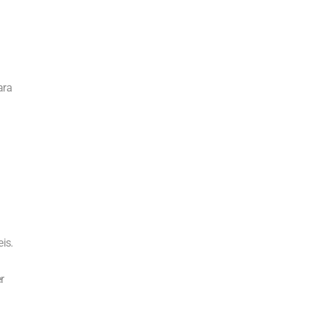
ara
is.
r