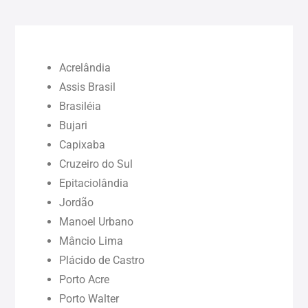
Bahia (BA)
Ceará (CE)
Acrelândia
Maranhão (MA)
Assis Brasil
Brasiléia
Bujari
Pará (PA)
Capixaba
Cruzeiro do Sul
Paraíba (PB)
Epitaciolândia
Jordão
Pernambuco (PE)
Manoel Urbano
Mâncio Lima
Piauí (PI)
Plácido de Castro
Porto Acre
Rondônia (RO)
Porto Walter