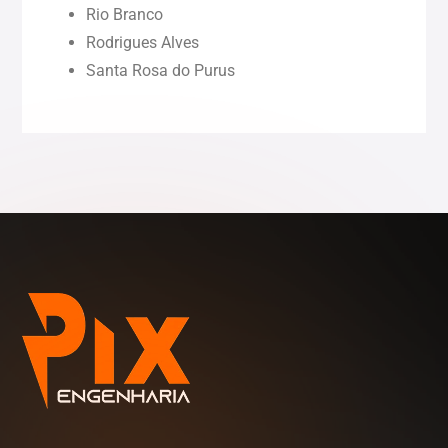
Rio Branco
Rodrigues Alves
Roraima (RR)
Santa Rosa do Purus
Sergipe (SE)
Tocantins (TO)