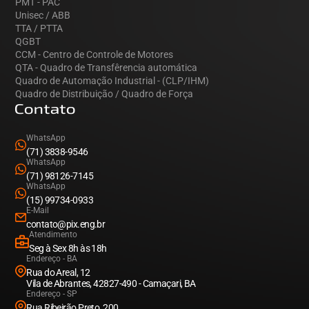
PMT - PAC
Unisec / ABB
TTA / PTTA
QGBT
CCM - Centro de Controle de Motores
QTA - Quadro de Transfêrencia automática
Quadro de Automação Industrial - (CLP/IHM)
Quadro de Distribuição / Quadro de Força
Contato
WhatsApp
(71) 3838-9546
WhatsApp
(71) 98126-7145
WhatsApp
(15) 99734-0933
E-Mail
contato@pix.eng.br
Atendimento
Seg à Sex 8h às 18h
Endereço - BA
Rua do Areal, 12
Vila de Abrantes, 42827-490 - Camaçari, BA
Endereço - SP
Rua Ribeirão Preto, 200