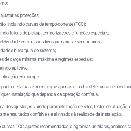
omo:
 ajustar as proteções;
ção, incluindo curvas de tempo-corrente (TCC);
ando faixas de pickup, temporizações e funções especiais;
tividade entre dispositivos primários e secundários;
cidade e hierarquia do sistema;
es de carga mínima, máxima e regimes especiais;
uando aplicável;
a aplicação em campo.
cto de falhas e permite que apenas o trecho defeituoso seja isolado. 
alquer instalação que dependa de operação contínua.
ca dos ajustes, incluindo parametrização de relés, testes de atuação,
ante resultados confiáveis e alinhados à realidade da instalação.
ndo curvas TCC, ajustes recomendados, diagramas unifilares, análise