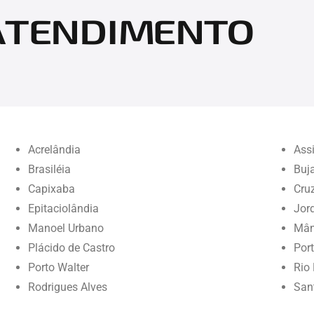
 ATENDIMENTO
Acrelândia
Assi
Brasiléia
Buja
Capixaba
Cruz
Epitaciolândia
Jor
Manoel Urbano
Mân
Plácido de Castro
Port
Porto Walter
Rio
Rodrigues Alves
San