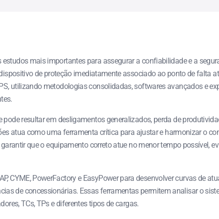
estudos mais importantes para assegurar a confiabilidade e a segura
o dispositivo de proteção imediatamente associado ao ponto de falta 
S, utilizando metodologias consolidadas, softwares avançados e exper
tes.
e pode resultar em desligamentos generalizados, perda de produtivida
ções atua como uma ferramenta crítica para ajustar e harmonizar o com
 é garantir que o equipamento correto atue no menor tempo possível, 
AP, CYME, PowerFactory e EasyPower para desenvolver curvas de atuaçã
s de concessionárias. Essas ferramentas permitem analisar o sistema 
dores, TCs, TPs e diferentes tipos de cargas.