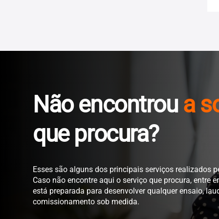
Ceará (CE)
Maranhão (MA)
Pará (PA)
Não encontrou
a s
Paraíba (PB)
que procura?
Pernambuco (PE)
Piauí (PI)
Esses são alguns dos principais serviços realizados p
Caso não encontre aqui o serviço que procura, entre 
está preparada para desenvolver qualquer ensaio, lau
Rondônia (RO)
comissionamento sob medida.