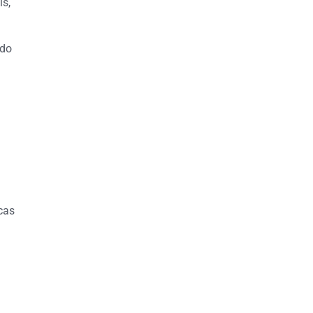
is,
 do
s
cas