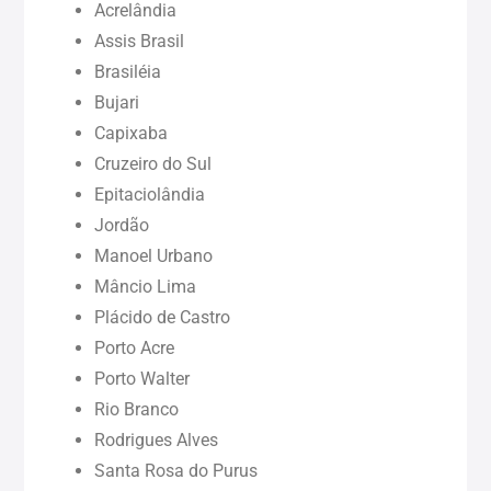
Acrelândia
Maranhão (MA)
Assis Brasil
Brasiléia
Bujari
Pará (PA)
Capixaba
Cruzeiro do Sul
Paraíba (PB)
Epitaciolândia
Jordão
Pernambuco (PE)
Manoel Urbano
Mâncio Lima
Piauí (PI)
Plácido de Castro
Porto Acre
Rondônia (RO)
Porto Walter
Rio Branco
Rodrigues Alves
Roraima (RR)
Santa Rosa do Purus