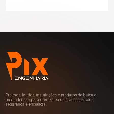
Sergipe (SE)
Tocantins (TO)
Projetos, laudos, instalações e produtos de baixa e
média tensão para otimizar seus processos com
segurança e eficiência.