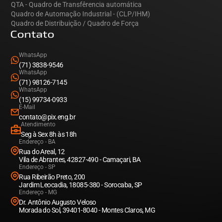
QTA - Quadro de Transfêrencia automática
Quadro de Automação Industrial - (CLP/IHM)
Quadro de Distribuição / Quadro de Força
Contato
WhatsApp
(71) 3838-9546
WhatsApp
(71) 98126-7145
WhatsApp
(15) 99734-0933
E-Mail
contato@pix.eng.br
Atendimento
Seg à Sex 8h às 18h
Endereço - BA
Rua do Areal, 12
Vila de Abrantes, 42827-490 - Camaçari, BA
Endereço - SP
Rua Ribeirão Preto, 200
Jardim Leocadia, 18085-380 - Sorocaba, SP
Endereço - MG
Dr. Antônio Augusto Veloso
Morada do Sol, 39401-8040 - Montes Claros, MG