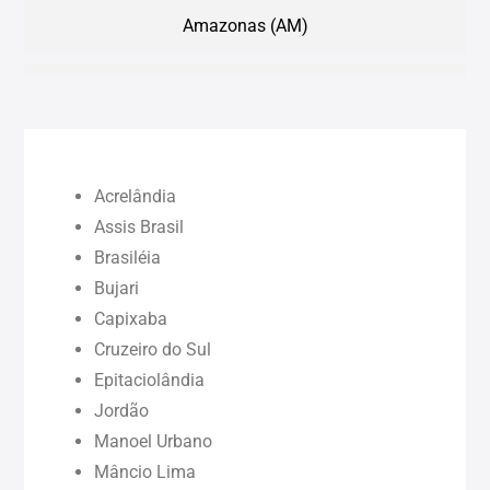
Amazonas (AM)
Bahia (BA)
Ceará (CE)
Acrelândia
Maranhão (MA)
Assis Brasil
Brasiléia
Bujari
Pará (PA)
Capixaba
Cruzeiro do Sul
Paraíba (PB)
Epitaciolândia
Jordão
Pernambuco (PE)
Manoel Urbano
Mâncio Lima