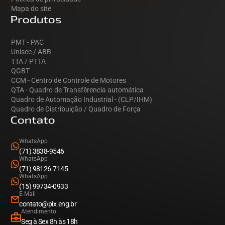
Mapa do site
Produtos
PMT - PAC
Unisec / ABB
TTA / PTTA
QGBT
CCM - Centro de Controle de Motores
QTA - Quadro de Transfêrencia automática
Quadro de Automação Industrial - (CLP/IHM)
Quadro de Distribuição / Quadro de Força
Contato
WhatsApp
(71) 3838-9546
WhatsApp
(71) 98126-7145
WhatsApp
(15) 99734-0933
E-Mail
contato@pix.eng.br
Atendimento
Seg à Sex 8h às 18h