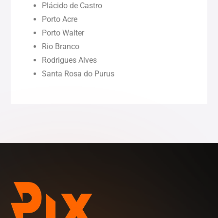
Piauí (PI)
Plácido de Castro
Porto Acre
Rondônia (RO)
Porto Walter
Rio Branco
Rodrigues Alves
Roraima (RR)
Santa Rosa do Purus
Sergipe (SE)
Tocantins (TO)