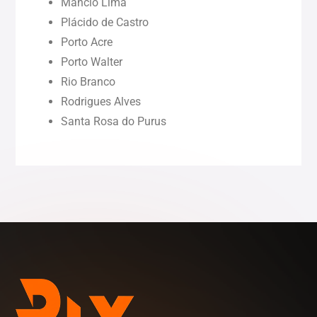
Mâncio Lima
Piauí (PI)
Plácido de Castro
Porto Acre
Rondônia (RO)
Porto Walter
Rio Branco
Rodrigues Alves
Roraima (RR)
Santa Rosa do Purus
Sergipe (SE)
Tocantins (TO)