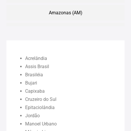
Amazonas (AM)
Bahia (BA)
Ceará (CE)
Acrelândia
Maranhão (MA)
Assis Brasil
Brasiléia
Bujari
Pará (PA)
Capixaba
Cruzeiro do Sul
Paraíba (PB)
Epitaciolândia
Jordão
Pernambuco (PE)
Manoel Urbano