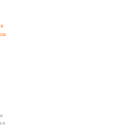
ca
cia
te
s e