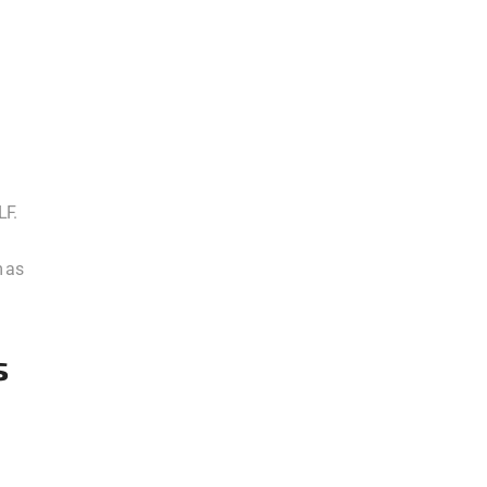
LF.
m as
s