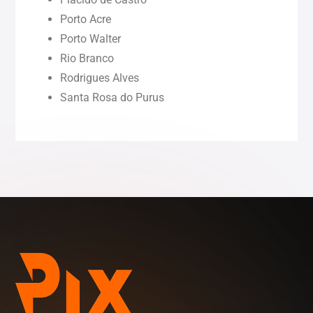
Porto Acre
Rondônia (RO)
Porto Walter
Rio Branco
Rodrigues Alves
Roraima (RR)
Santa Rosa do Purus
Sergipe (SE)
Tocantins (TO)