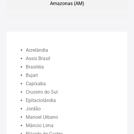
Amazonas (AM)
Bahia (BA)
Ceará (CE)
Acrelândia
Maranhão (MA)
Assis Brasil
Brasiléia
Bujari
Pará (PA)
Capixaba
Cruzeiro do Sul
Paraíba (PB)
Epitaciolândia
Jordão
Pernambuco (PE)
Manoel Urbano
Mâncio Lima
Piauí (PI)
Plácido de Castro