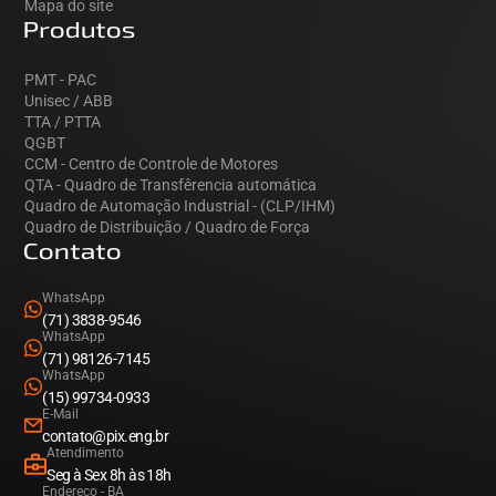
Mapa do site
Produtos
PMT - PAC
Unisec / ABB
TTA / PTTA
QGBT
CCM - Centro de Controle de Motores
QTA - Quadro de Transfêrencia automática
Quadro de Automação Industrial - (CLP/IHM)
Quadro de Distribuição / Quadro de Força
Contato
WhatsApp
(71) 3838-9546
WhatsApp
(71) 98126-7145
WhatsApp
(15) 99734-0933
E-Mail
contato@pix.eng.br
Atendimento
Seg à Sex 8h às 18h
Endereço - BA