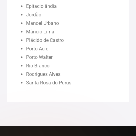
Paraíba (PB)
Epitaciolândia
Jordão
Pernambuco (PE)
Manoel Urbano
Mâncio Lima
Piauí (PI)
Plácido de Castro
Porto Acre
Rondônia (RO)
Porto Walter
Rio Branco
Rodrigues Alves
Roraima (RR)
Santa Rosa do Purus
Sergipe (SE)
Tocantins (TO)