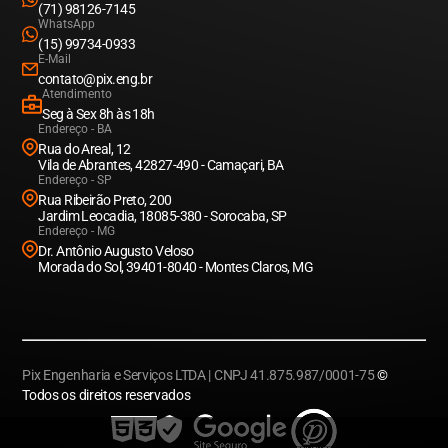
(71) 98126-7145
WhatsApp
(15) 99734-0933
E-Mail
contato@pix.eng.br
Atendimento
Seg à Sex 8h às 18h
Endereço - BA
Rua do Areal, 12
Vila de Abrantes, 42827-490 - Camaçari, BA
Endereço - SP
Rua Ribeirão Preto, 200
Jardim Leocadia, 18085-380 - Sorocaba, SP
Endereço - MG
Dr. Antônio Augusto Veloso
Morada do Sol, 39401-8040 - Montes Claros, MG
Pix Engenharia e Serviços LTDA | CNPJ 41.875.987/0001-75
©
Todos os direitos reservados