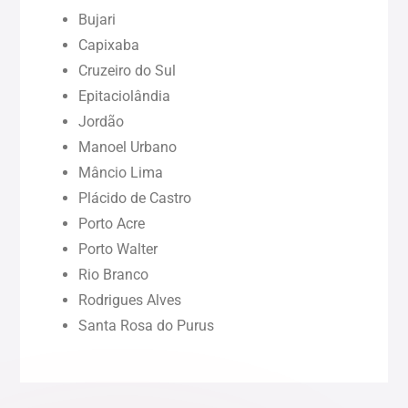
Bujari
Pará (PA)
Capixaba
Cruzeiro do Sul
Paraíba (PB)
Epitaciolândia
Jordão
Pernambuco (PE)
Manoel Urbano
Mâncio Lima
Piauí (PI)
Plácido de Castro
Porto Acre
Rondônia (RO)
Porto Walter
Rio Branco
Rodrigues Alves
Roraima (RR)
Santa Rosa do Purus
Sergipe (SE)