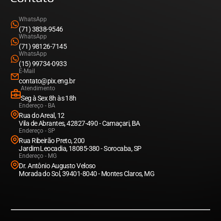
WhatsApp
(71) 3838-9546
WhatsApp
(71) 98126-7145
WhatsApp
(15) 99734-0933
E-Mail
contato@pix.eng.br
Atendimento
Seg à Sex 8h às 18h
Endereço - BA
Rua do Areal, 12
Vila de Abrantes, 42827-490 - Camaçari, BA
Endereço - SP
Rua Ribeirão Preto, 200
Jardim Leocadia, 18085-380 - Sorocaba, SP
Endereço - MG
Dr. Antônio Augusto Veloso
Morada do Sol, 39401-8040 - Montes Claros, MG