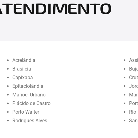
 ATENDIMENTO
Acrelândia
Assi
Brasiléia
Buja
Capixaba
Cruz
Epitaciolândia
Jor
Manoel Urbano
Mân
Plácido de Castro
Port
Porto Walter
Rio
Rodrigues Alves
San