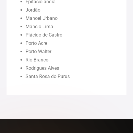
Epitaciolândia
Jordão
Pernambuco (PE)
Manoel Urbano
Mâncio Lima
Piauí (PI)
Plácido de Castro
Porto Acre
Rondônia (RO)
Porto Walter
Rio Branco
Rodrigues Alves
Roraima (RR)
Santa Rosa do Purus
Sergipe (SE)
Tocantins (TO)