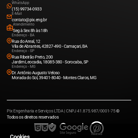
WhatsApp
(15) 99734-0933
E-Mail
contato@pix.eng.br
Atendimento
Seg à Sex 8h às 18h
Endereço - BA
Rua do Areal, 12
Vila de Abrantes, 42827-490 - Camaçari, BA
Endereço - SP
Rua Ribeirão Preto, 200
Jardim Leocadia, 18085-380 - Sorocaba, SP
Endereço - MG
Dr. Antônio Augusto Veloso
Morada do Sol, 39401-8040 - Montes Claros, MG
Pix Engenharia e Serviços LTDA | CNPJ 41.875.987/0001-75
©
Todos os direitos reservados
Cookies.