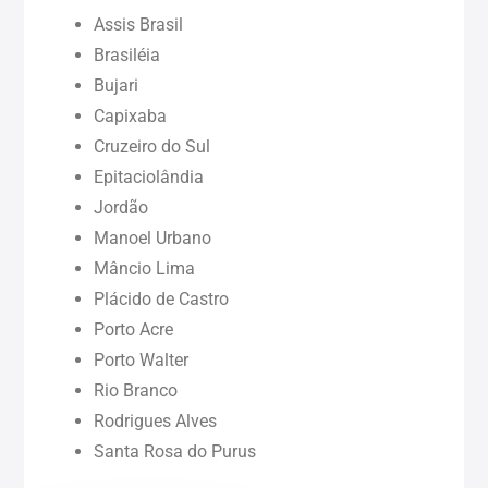
Maranhão (MA)
Assis Brasil
Brasiléia
Bujari
Pará (PA)
Capixaba
Cruzeiro do Sul
Paraíba (PB)
Epitaciolândia
Jordão
Pernambuco (PE)
Manoel Urbano
Mâncio Lima
Piauí (PI)
Plácido de Castro
Porto Acre
Rondônia (RO)
Porto Walter
Rio Branco
Rodrigues Alves
Roraima (RR)
Santa Rosa do Purus