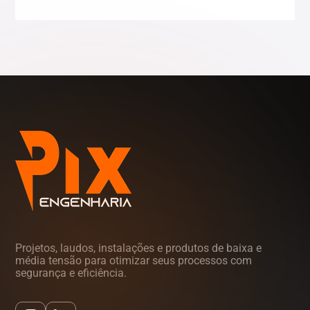
Sergipe (SE)
Tocantins (TO)
Projetos, laudos, instalações e produtos de baixa e
média tensão para otimizar seus processos com
segurança e eficiência.