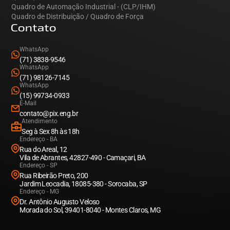
Quadro de Automação Industrial - (CLP/IHM)
Quadro de Distribuição / Quadro de Força
Contato
WhatsApp
(71) 3838-9546
WhatsApp
(71) 98126-7145
WhatsApp
(15) 99734-0933
E-Mail
contato@pix.eng.br
Atendimento
Seg à Sex 8h às 18h
Endereço - BA
Rua do Areal, 12
Vila de Abrantes, 42827-490 - Camaçari, BA
Endereço - SP
Rua Ribeirão Preto, 200
Jardim Leocadia, 18085-380 - Sorocaba, SP
Endereço - MG
Dr. Antônio Augusto Veloso
Morada do Sol, 39401-8040 - Montes Claros, MG