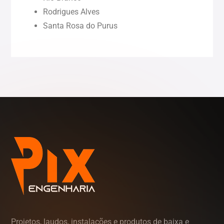
Rodrigues Alves
Roraima (RR)
Santa Rosa do Purus
Sergipe (SE)
Tocantins (TO)
Projetos, laudos, instalações e produtos de baixa e