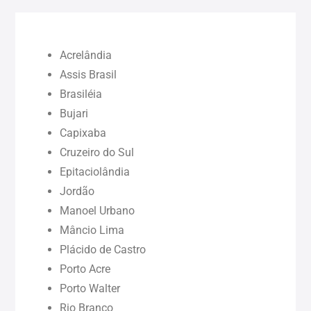
Ceará (CE)
Acrelândia
Maranhão (MA)
Assis Brasil
Brasiléia
Bujari
Pará (PA)
Capixaba
Cruzeiro do Sul
Paraíba (PB)
Epitaciolândia
Jordão
Pernambuco (PE)
Manoel Urbano
Mâncio Lima
Piauí (PI)
Plácido de Castro
Porto Acre
Rondônia (RO)
Porto Walter
Rio Branco