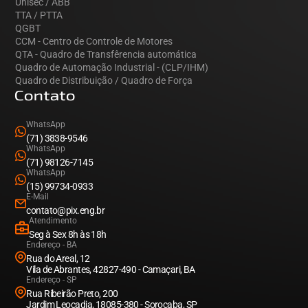
Unisec / ABB
TTA / PTTA
QGBT
CCM - Centro de Controle de Motores
QTA - Quadro de Transfêrencia automática
Quadro de Automação Industrial - (CLP/IHM)
Quadro de Distribuição / Quadro de Força
Contato
WhatsApp
(71) 3838-9546
WhatsApp
(71) 98126-7145
WhatsApp
(15) 99734-0933
E-Mail
contato@pix.eng.br
Atendimento
Seg à Sex 8h às 18h
Endereço - BA
Rua do Areal, 12
Vila de Abrantes, 42827-490 - Camaçari, BA
Endereço - SP
Rua Ribeirão Preto, 200
Jardim Leocadia, 18085-380 - Sorocaba, SP