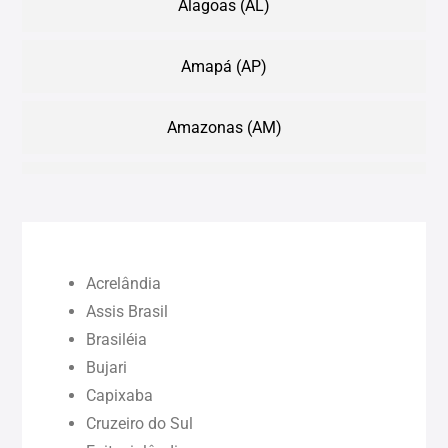
Alagoas (AL)
Amapá (AP)
Amazonas (AM)
Bahia (BA)
Ceará (CE)
Acrelândia
Maranhão (MA)
Assis Brasil
Brasiléia
Bujari
Pará (PA)
Capixaba
Cruzeiro do Sul
Paraíba (PB)