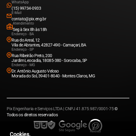
WhatsApp
(15) 99734-0933
E-Mail
contato@pix.eng.br
Atendimento
Seg à Sex 8h às 18h
Endereço - BA
Rua do Areal, 12
Vila de Abrantes, 42827-490 - Camaçari, BA
Endereço - SP
Rua Ribeirão Preto, 200
Jardim Leocadia, 18085-380 - Sorocaba, SP
Endereço - MG
Dr. Antônio Augusto Veloso
Morada do Sol, 39401-8040 - Montes Claros, MG
Pix Engenharia e Serviços LTDA | CNPJ 41.875.987/0001-75
©
Todos os direitos reservados
Cookies.