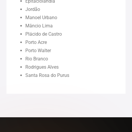
Epitaciolândia
Jordão
Pernambuco (PE)
Manoel Urbano
Mâncio Lima
Piauí (PI)
Plácido de Castro
Porto Acre
Rondônia (RO)
Porto Walter
Rio Branco
Rodrigues Alves
Roraima (RR)
Santa Rosa do Purus
Sergipe (SE)
Tocantins (TO)