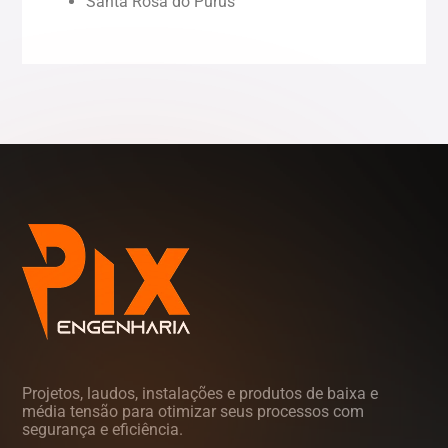
Santa Rosa do Purus
Sergipe (SE)
Tocantins (TO)
Projetos, laudos, instalações e produtos de baixa e
média tensão para otimizar seus processos com
segurança e eficiência.