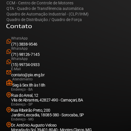
CCM - Centro de Controle de Motores
QTA - Quadro de Transfêrencia automática
Quadro de Automação Industrial - (CLP/IHM)
Quadro de Distribuição / Quadro de Força
Contato
WhatsApp
(71) 3838-9546
WhatsApp
(71) 98126-7145
WhatsApp
(15) 99734-0933
E-Mail
contato@pix.eng.br
Atendimento
Seg à Sex 8h às 18h
Endereço - BA
Rua do Areal, 12
Vila de Abrantes, 42827-490 - Camaçari, BA
Endereço - SP
Rua Ribeirão Preto, 200
Jardim Leocadia, 18085-380 - Sorocaba, SP
Endereço - MG
Dr. Antônio Augusto Veloso
Morada do Sol, 39401-8040 - Montes Claros, MG