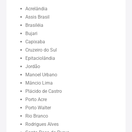
Acrelândia
Maranhão (MA)
Assis Brasil
Brasiléia
Bujari
Pará (PA)
Capixaba
Cruzeiro do Sul
Paraíba (PB)
Epitaciolândia
Jordão
Pernambuco (PE)
Manoel Urbano
Mâncio Lima
Piauí (PI)
Plácido de Castro
Porto Acre
Rondônia (RO)
Porto Walter
Rio Branco
Rodrigues Alves
Roraima (RR)