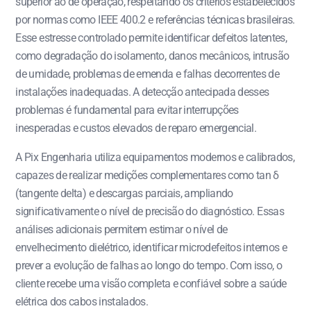
superior ao de operação, respeitando os critérios estabelecidos
por normas como IEEE 400.2 e referências técnicas brasileiras.
Esse estresse controlado permite identificar defeitos latentes,
como degradação do isolamento, danos mecânicos, intrusão
de umidade, problemas de emenda e falhas decorrentes de
instalações inadequadas. A detecção antecipada desses
problemas é fundamental para evitar interrupções
inesperadas e custos elevados de reparo emergencial.
A Pix Engenharia utiliza equipamentos modernos e calibrados,
capazes de realizar medições complementares como tan δ
(tangente delta) e descargas parciais, ampliando
significativamente o nível de precisão do diagnóstico. Essas
análises adicionais permitem estimar o nível de
envelhecimento dielétrico, identificar microdefeitos internos e
prever a evolução de falhas ao longo do tempo. Com isso, o
cliente recebe uma visão completa e confiável sobre a saúde
elétrica dos cabos instalados.