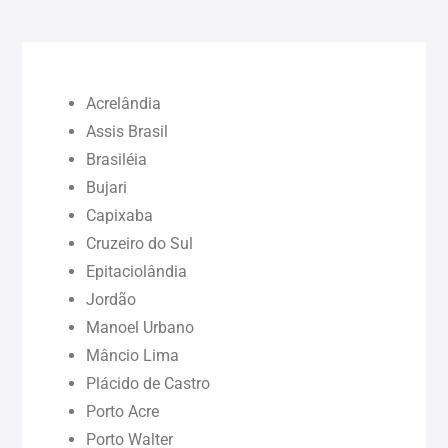
Bahia (BA)
Ceará (CE)
Acrelândia
Maranhão (MA)
Assis Brasil
Brasiléia
Bujari
Pará (PA)
Capixaba
Cruzeiro do Sul
Paraíba (PB)
Epitaciolândia
Jordão
Pernambuco (PE)
Manoel Urbano
Mâncio Lima
Piauí (PI)
Plácido de Castro
Porto Acre
Rondônia (RO)
Porto Walter