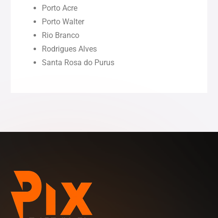
Porto Acre
Rondônia (RO)
Porto Walter
Rio Branco
Rodrigues Alves
Roraima (RR)
Santa Rosa do Purus
Sergipe (SE)
Tocantins (TO)