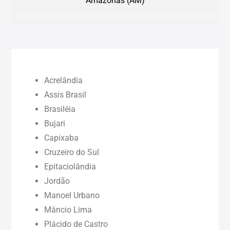
Amazonas (AM)
Bahia (BA)
Ceará (CE)
Acrelândia
Maranhão (MA)
Assis Brasil
Brasiléia
Bujari
Pará (PA)
Capixaba
Cruzeiro do Sul
Paraíba (PB)
Epitaciolândia
Jordão
Pernambuco (PE)
Manoel Urbano
Mâncio Lima
Piauí (PI)
Plácido de Castro