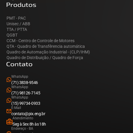
Produtos
PMT - PAC
Unisec / ABB
TTA / PTTA
QGBT
CCM - Centro de Controle de Motores
QTA - Quadro de Transfêrencia automática
Quadro de Automação Industrial - (CLP/IHM)
Quadro de Distribuição / Quadro de Força
Contato
WhatsApp
(71) 3838-9546
WhatsApp
(71) 98126-7145
WhatsApp
(15) 99734-0933
E-Mail
contato@pix.eng.br
Atendimento
Seg à Sex 8h às 18h
Endereço - BA