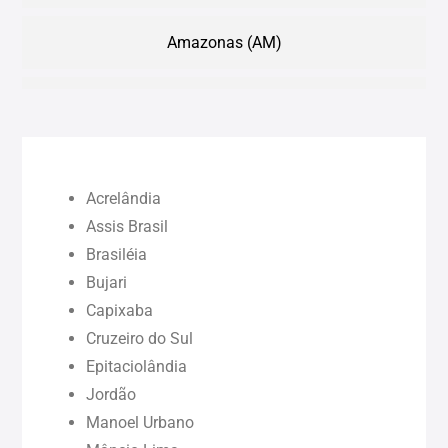
Amazonas (AM)
Bahia (BA)
Ceará (CE)
Acrelândia
Maranhão (MA)
Assis Brasil
Brasiléia
Bujari
Pará (PA)
Capixaba
Cruzeiro do Sul
Paraíba (PB)
Epitaciolândia
Jordão
Pernambuco (PE)
Manoel Urbano