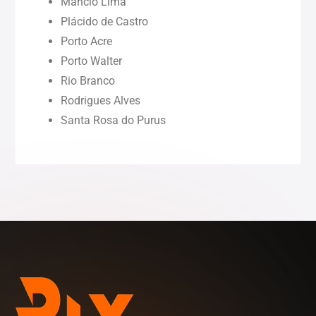
Mâncio Lima
Piauí (PI)
Plácido de Castro
Porto Acre
Rondônia (RO)
Porto Walter
Rio Branco
Rodrigues Alves
Roraima (RR)
Santa Rosa do Purus
Sergipe (SE)
Tocantins (TO)