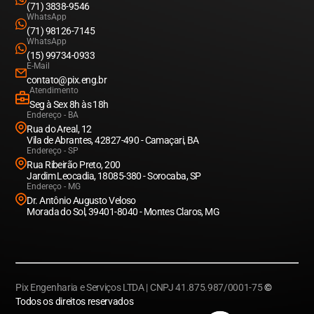
(71) 3838-9546
WhatsApp
(71) 98126-7145
WhatsApp
(15) 99734-0933
E-Mail
contato@pix.eng.br
Atendimento
Seg à Sex 8h às 18h
Endereço - BA
Rua do Areal, 12
Vila de Abrantes, 42827-490 - Camaçari, BA
Endereço - SP
Rua Ribeirão Preto, 200
Jardim Leocadia, 18085-380 - Sorocaba, SP
Endereço - MG
Dr. Antônio Augusto Veloso
Morada do Sol, 39401-8040 - Montes Claros, MG
Pix Engenharia e Serviços LTDA | CNPJ 41.875.987/0001-75
©
Todos os direitos reservados