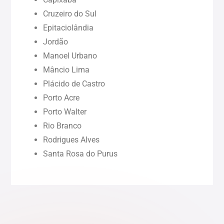
Cruzeiro do Sul
Paraíba (PB)
Epitaciolândia
Jordão
Pernambuco (PE)
Manoel Urbano
Mâncio Lima
Piauí (PI)
Plácido de Castro
Porto Acre
Rondônia (RO)
Porto Walter
Rio Branco
Rodrigues Alves
Roraima (RR)
Santa Rosa do Purus
Sergipe (SE)
Tocantins (TO)