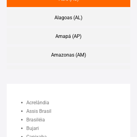
Alagoas (AL)
Amapá (AP)
Amazonas (AM)
Bahia (BA)
Ceará (CE)
Acrelândia
Maranhão (MA)
Assis Brasil
Brasiléia
Bujari
Pará (PA)
Capixaba